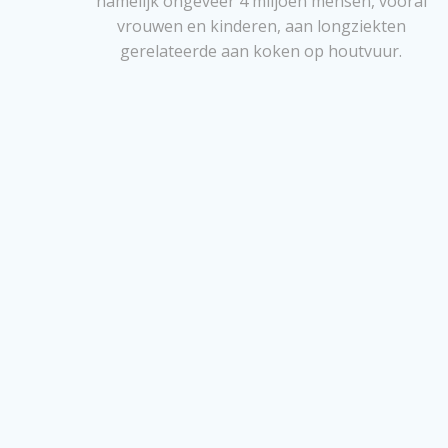
namelijk ongeveer 4 miljoen mensen, vooral
vrouwen en kinderen, aan longziekten
gerelateerde aan koken op houtvuur.