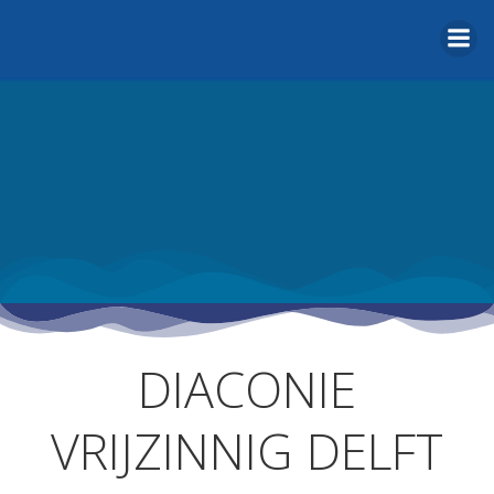
Naar
de
inhoud
springen
DIACONIE
VRIJZINNIG DELFT