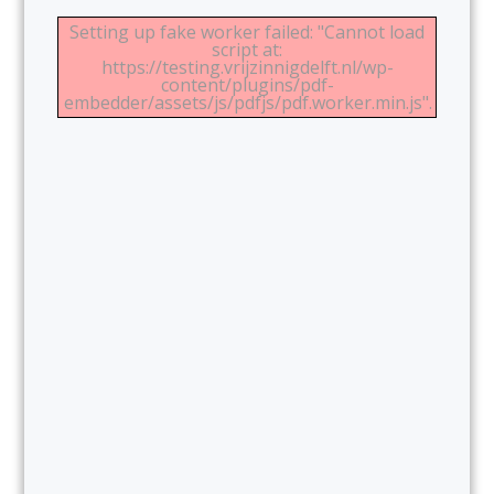
Setting up fake worker failed: "Cannot load
script at:
https://testing.vrijzinnigdelft.nl/wp-
content/plugins/pdf-
embedder/assets/js/pdfjs/pdf.worker.min.js".