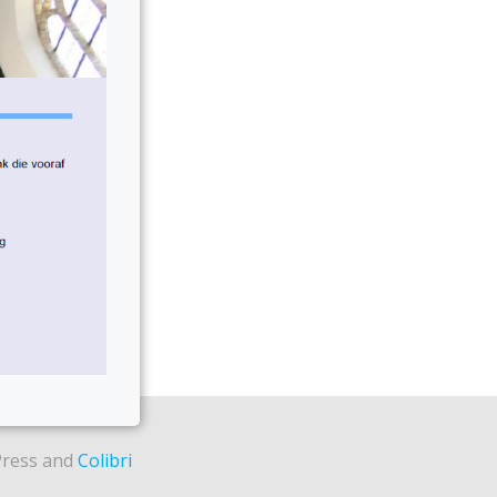
Press and
Colibri